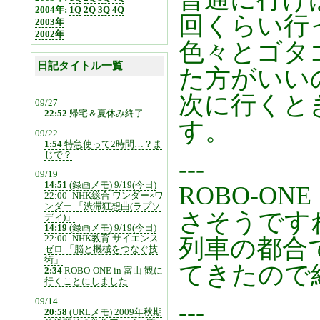
2004年:
1Q
2Q
3Q
4Q
回くらい行
2003年
2002年
色々とゴタ
日記タイトル一覧
た方がいい
次に行くと
09/27
22:52
帰宅＆夏休み終了
す。
09/22
1:54
特急使って2時間…？ま
じで？
---
09/19
14:51
(録画メモ) 9/19(今日)
ROBO-ON
22:00- NHK総合 ワンダー×ワ
ンダー 「渋滞狂想曲(ラプソ
さそうです
ディ)」
14:19
(録画メモ) 9/19(今日)
22:00- NHK教育 サイエンス
列車の都合
ゼロ 「脳と機械をつなぐ技
術」
てきたので
2:34
ROBO-ONE in 富山 観に
行くことにしました
09/14
---
20:58
(URLメモ) 2009年秋期