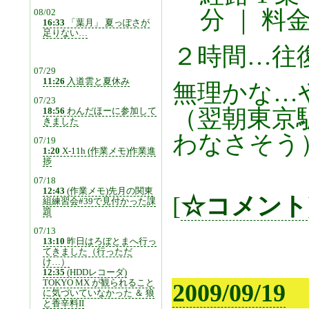
分 ｜ 料金 
08/02
16:33
「葉月」 夏っぽさが
足りない…
２時間…往
07/29
11:26
入道雲と夏休み
無理かな…
07/23
（翌朝東京
18:56
わんだほーに参加して
きました
わなさそう
07/19
1:20
X-11h (作業メモ)作業進
捗
07/18
12:43
(作業メモ)先月の関東
[
☆コメント
組練習会#39で見付かった課
題
07/13
13:10
昨日はろぼとまへ行っ
てきました（行っただ
け…）
12:35
(HDDレコーダ)
TOKYO MX が観られること
2009/09/19
に気づいていなかった ＆ 狼
と香辛料II