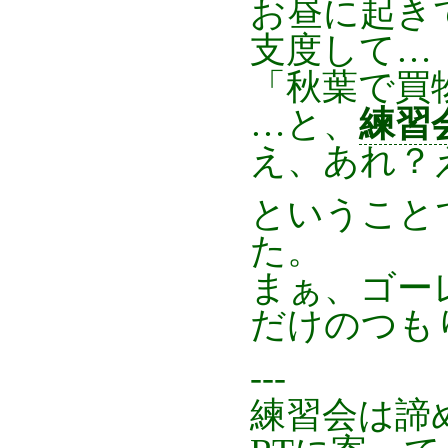
お昼に起き
支度して…
「秋葉で買
…と、
練習
え、あれ？
ということ
た。
まぁ、ゴー
だけのつも
---
練習会は諦