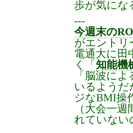
歩が気にな
---
今週末のROB
がエントリ
電通大に田
く「
知能機
「脳波によ
いるようだ
ジなBMI
（大会一週
れていない