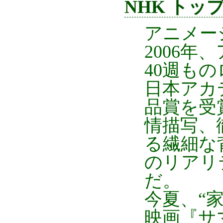
NHK ト
アニメー
2006
40週も
日本アカ
品賞を受
情描写、
る繊細な
のリアリ
だ。
今夏、“
映画『サ