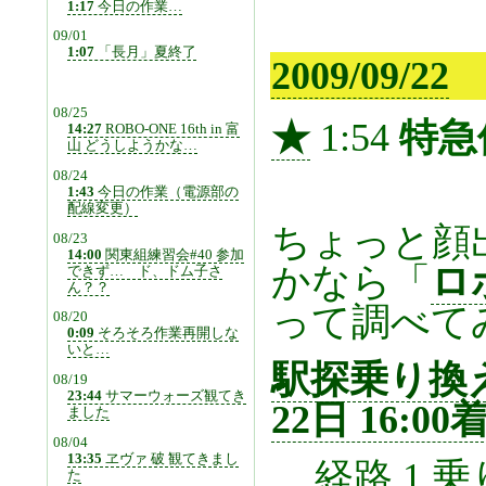
1:17
今日の作業…
09/01
1:07
「長月」夏終了
2009/09/22
08/25
★
1:54
特急
14:27
ROBO-ONE 16th in 富
山 どうしようかな…
08/24
1:43
今日の作業（電源部の
配線変更）
ちょっと顔
08/23
14:00
関東組練習会#40 参加
かなら「
ロ
できず… ド、ドム子さ
ん？？
って調べて
08/20
0:09
そろそろ作業再開しな
いと…
駅探乗り換え案
08/19
23:44
サマーウォーズ観てき
22日 16:00
ました
08/04
13:35
ヱヴァ 破 観てきまし
経路 1 乗
た