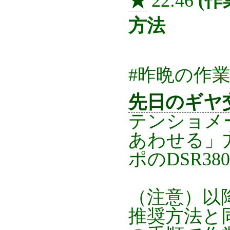
★
22:46
(作
方法
#昨晩の作
先日のギヤ
テンショメ
あわせる」
ポのDSR38
（注意）以
推奨方法と