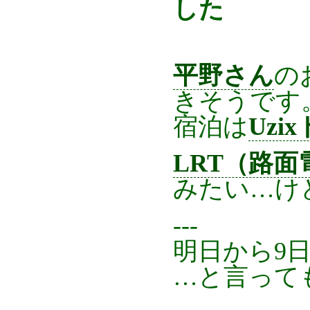
した
平野さん
の
きそうです
宿泊は
Uz
LRT（路
みたい…け
---
明日から9
…と言って