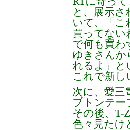
RTに寄っ
と、展示され
いて、「こ
買ってない
で何も買わ
ゆきさんか
れるよ」と
これで新し
次に、愛三
プトンテー
その後、T-
色々見たけ