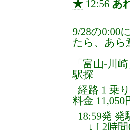
★
12:56
あ
9/28の0
たら、あら
「富山-川
駅探
経路 1 乗り
料金 11,050
18:59発 
↓ [ 2時間