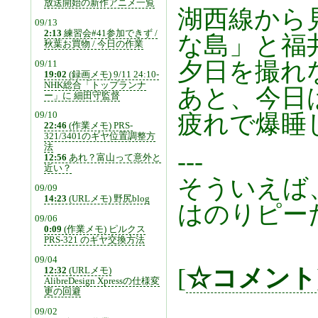
放送開始の新作アニメ一覧
湖西線から
09/13
2:13
練習会#41参加できず /
な島」と福
秋葉お買物 / 今日の作業
夕日を撮れ
09/11
19:02
(録画メモ) 9/11 24:10-
NHK総合「トップランナ
あと、今日
ー」に 細田守監督
疲れで爆睡
09/10
22:46
(作業メモ) PRS-
321/3401のギヤ位置調整方
法
---
12:56
あれ？富山って意外と
近い？
そういえば
09/09
14:23
(URLメモ) 野尻blog
はのりピー
09/06
0:09
(作業メモ) ピルクス
PRS-321 のギヤ交換方法
09/04
[
☆コメント
12:32
(URLメモ)
AlibreDesign Xpressの仕様変
更の回避
09/02