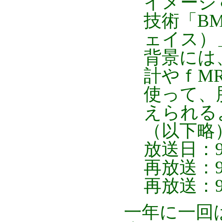
イメージ
技術「B
ェイス）
背景には
計やｆM
使って、
えられる
（以下略
放送日：9/
再放送：9/2
再放送：9/
一年に一回