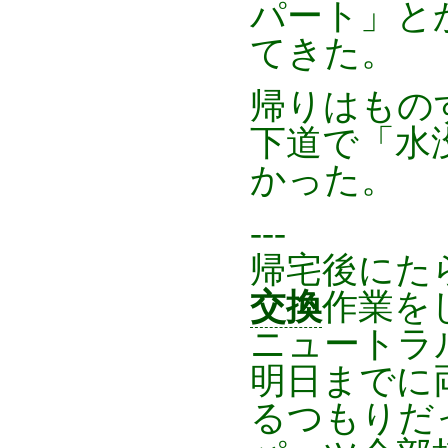
パート」と
てきた。
帰りはもの
下道で「水
かった。
---
帰宅後にた
交換
作業を
ニュートラ
明日までに
るつもりだ