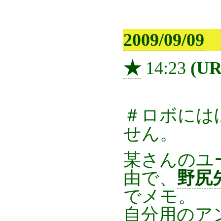
2009/09/09
★
14:23
(U
＃ロボには
せん。
某さんのユ
由で、
野尻
でメモ。
自分用のア