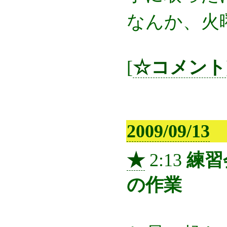
なんか、火
[
☆コメント
2009/09/13
★
2:13
練習
の作業