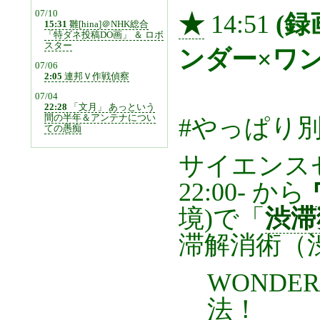
07/10
★
14:51
(録
15:31
雛[hina]＠NHK総合
「特ダネ投稿DO画」 ＆ ロボ
スター
ンダー×ワン
07/06
2:05
連邦Ｖ作戦偵察
07/04
22:28
「文月」 あっという
間の半年＆アンテナについ
#やっぱり
ての愚痴
サイエンス
22:00- から
境)で「
渋滞
滞解消術（
WONDE
法！