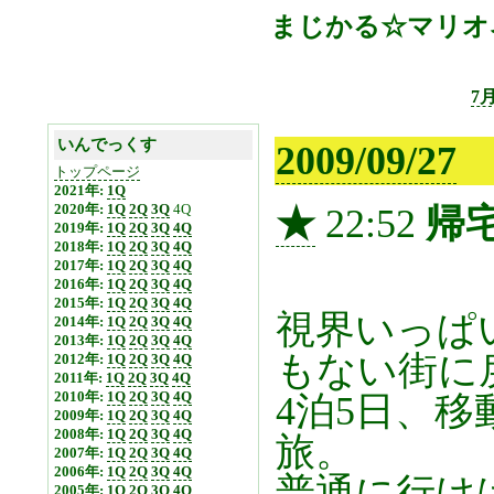
まじかる☆マリオネット
7
いんでっくす
2009/09/27
トップページ
2021年:
1Q
2020年:
1Q
2Q
3Q
4Q
★
22:52
帰
2019年:
1Q
2Q
3Q
4Q
2018年:
1Q
2Q
3Q
4Q
2017年:
1Q
2Q
3Q
4Q
2016年:
1Q
2Q
3Q
4Q
2015年:
1Q
2Q
3Q
4Q
視界いっぱ
2014年:
1Q
2Q
3Q
4Q
2013年:
1Q
2Q
3Q
4Q
もない街に
2012年:
1Q
2Q
3Q
4Q
2011年:
1Q
2Q
3Q
4Q
2010年:
1Q
2Q
3Q
4Q
4泊5日、移
2009年:
1Q
2Q
3Q
4Q
2008年:
1Q
2Q
3Q
4Q
旅。
2007年:
1Q
2Q
3Q
4Q
2006年:
1Q
2Q
3Q
4Q
普通に行け
2005年:
1Q
2Q
3Q
4Q