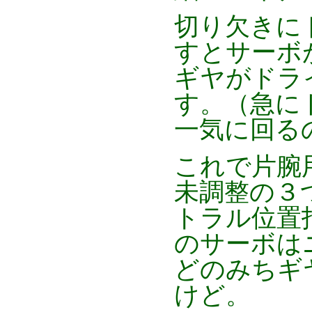
切り欠きに
すとサーボ
ギヤがドラ
す。（急に
一気に回る
これで片腕
未調整の３つ
トラル位置
のサーボは
どのみちギ
けど。