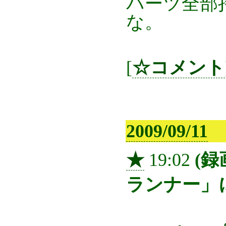
パーツ全部
な。
[
☆コメント
2009/09/11
★
19:02
(録
ランナー」