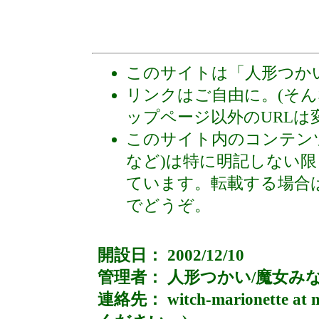
このサイトは「人形つか
リンクはご自由に。(そ
ップページ以外のURL
このサイト内のコンテン
など)は特に明記しない
ています。転載する場合
でどうぞ。
開設日： 2002/12/10
管理者： 人形つかい/魔女み
連絡先： witch-marionette at