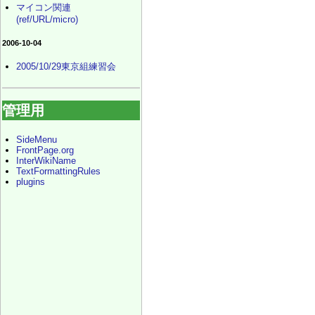
マイコン関連
(ref/URL/micro)
2006-10-04
2005/10/29東京組練習会
管理用
SideMenu
FrontPage.org
InterWikiName
TextFormattingRules
plugins