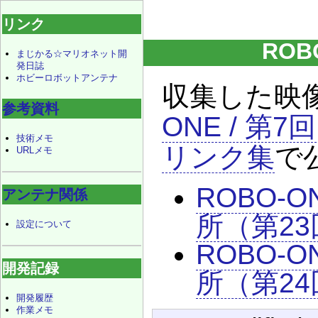
リンク
RO
まじかる☆マリオネット開
発日誌
ホビーロボットアンテナ
収集した映
参考資料
ONE / 第7回
技術メモ
リンク集
で
URLメモ
ROBO-
アンテナ関係
所（第23
設定について
ROBO-
開発記録
所（第24
開発履歴
作業メモ