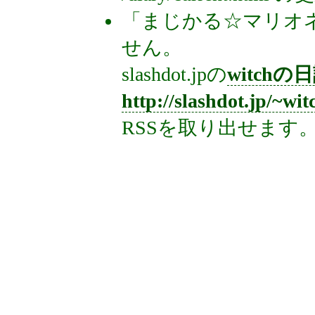
「まじかる☆マリオネ
せん。
slashdot.jpの
witchの
http://slashdot.jp/~wi
RSSを取り出せます